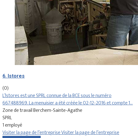
6. Istores
(0)
L’Istores est une SPRL connue de la BCE sous le numéro
667488969. La menuisier a été créée le 02-12-2016 et compte 1…
Zone de travail Berchem-Sainte-Agathe
SPRL
1 employé
Visiter la page de l’entreprise
Visiter la page de l’entreprise