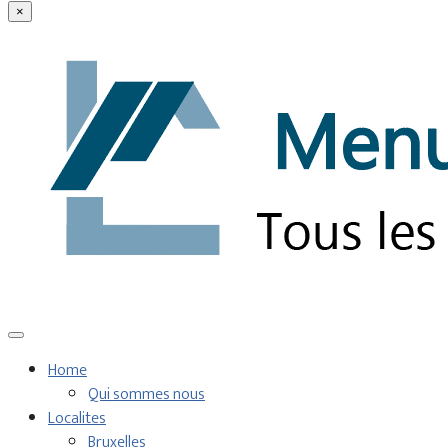
×
Home
Qui sommes nous
Localites
Bruxelles