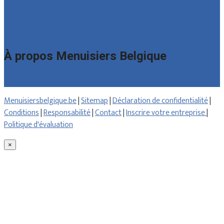
Foire aux questions : particuliers
Foire aux questions : entreprises
Contact
À propos Menuisiers Belgique
Qui sommes nous
Menuisiersbelgique.be
|
Sitemap
|
Déclaration de confidentialité
|
Conditions
|
Responsabilité
|
Contact
|
Inscrire votre entreprise
|
Politique d'évaluation
×