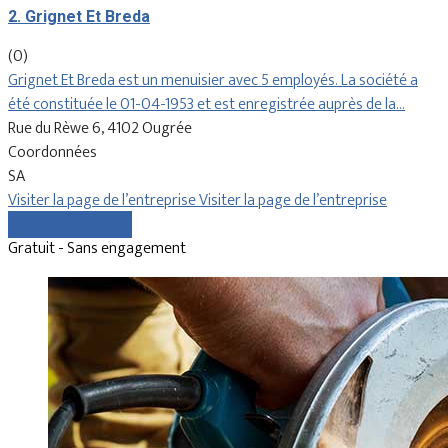
2. Grignet Et Breda
(0)
Grignet Et Breda est un menuisier avec 5 employés. La société a
été constituée le 01-04-1953 et est enregistrée auprès de la…
Rue du Rèwe 6, 4102 Ougrée
Coordonnées
SA
Visiter la page de l’entreprise
Visiter la page de l’entreprise
Comparer les devis
Gratuit - Sans engagement