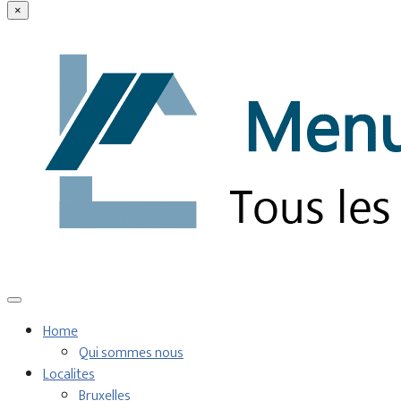
×
Home
Qui sommes nous
Localites
Bruxelles