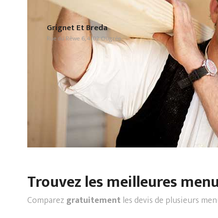
Grignet Et Breda
Rue du Rèwe 6, 4102 Ougrée
Trouvez les meilleures menui
Comparez
gratuitement
les devis de plusieurs men