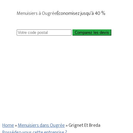
Menuisiers à Ougrée
Économisez jusqu’à 40 %
Comparez les devis
Home
»
Menuisiers dans Ougrée
»
Grignet Et Breda
Possédez-vous cette entreprise ?