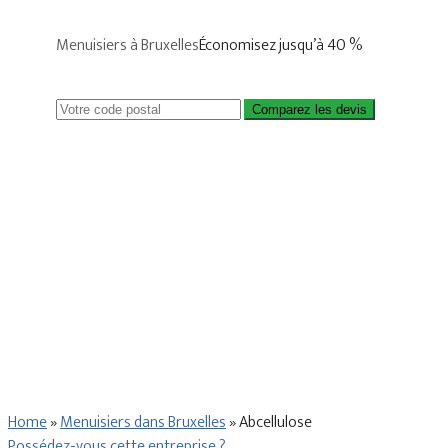
Menuisiers à Bruxelles
Économisez jusqu’à 40 %
Comparez les devis
Home
»
Menuisiers dans Bruxelles
»
Abcellulose
Possédez-vous cette entreprise ?