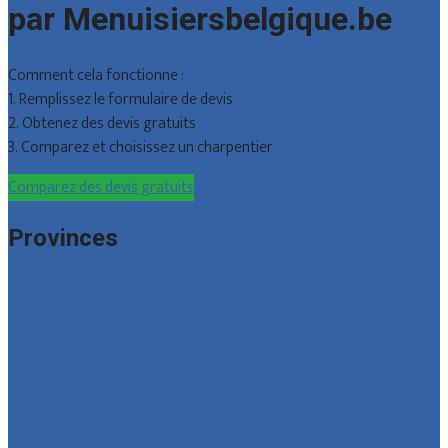
par Menuisiersbelgique.be
Comment cela fonctionne :
1. Remplissez le formulaire de devis
2. Obtenez des devis gratuits
3. Comparez et choisissez un charpentier
Comparez des devis gratuits
Provinces
Bruxelles
Hainaut
Liège
Luxembourg
Namur
Brabant wallon
Toutes les localités