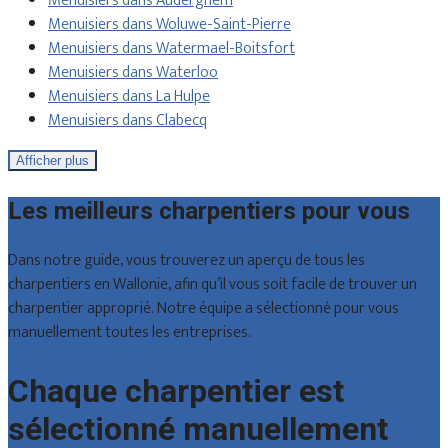
Menuisiers dans Auderghem
Menuisiers dans Woluwe-Saint-Pierre
Menuisiers dans Watermael-Boitsfort
Menuisiers dans Waterloo
Menuisiers dans La Hulpe
Menuisiers dans Clabecq
Afficher plus
Les meilleurs charpentiers pour vous
Dans notre guide, vous trouverez un aperçu de tous les
charpentiers en Wallonie, afin qu’il vous soit facile de trouver un
charpentier approprié. Notre équipe a sélectionné pour vous
manuellement toutes les entreprises.
Chaque charpentier est
sélectionné manuellement