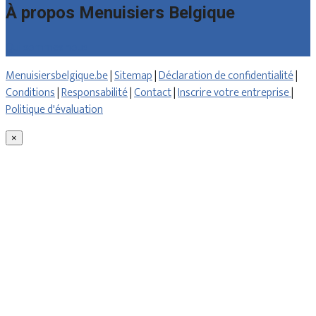
À propos Menuisiers Belgique
Qui sommes nous
Menuisiersbelgique.be
|
Sitemap
|
Déclaration de confidentialité
|
Conditions
|
Responsabilité
|
Contact
|
Inscrire votre entreprise
|
Politique d'évaluation
×