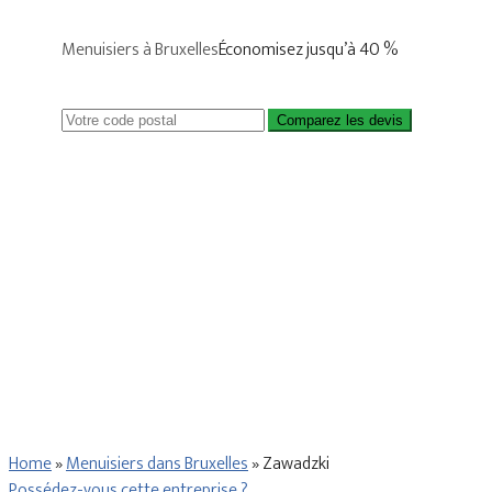
Menuisiers à Bruxelles
Économisez jusqu’à 40 %
Comparez les devis
Home
»
Menuisiers dans Bruxelles
»
Zawadzki
Possédez-vous cette entreprise ?