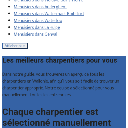
Menuisiers dans Woluwe-Saint-Pierre
Menuisiers dans Auderghem
Menuisiers dans Watermael-Boitsfort
Menuisiers dans Waterloo
Menuisiers dans La Hulpe
Menuisiers dans Genval
Afficher plus
Les meilleurs charpentiers pour vous
Dans notre guide, vous trouverez un aperçu de tous les
charpentiers en Wallonie, afin qu’il vous soit facile de trouver un
charpentier approprié. Notre équipe a sélectionné pour vous
manuellement toutes les entreprises.
Chaque charpentier est
sélectionné manuellement