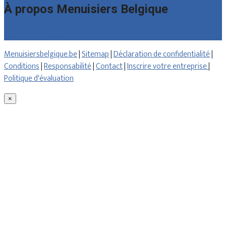
À propos Menuisiers Belgique
Qui sommes nous
Menuisiersbelgique.be
|
Sitemap
|
Déclaration de confidentialité
|
Conditions
|
Responsabilité
|
Contact
|
Inscrire votre entreprise
|
Politique d'évaluation
×