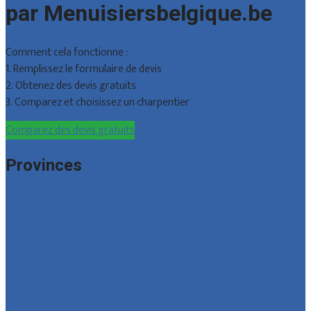
par Menuisiersbelgique.be
Comment cela fonctionne :
1. Remplissez le formulaire de devis
2. Obtenez des devis gratuits
3. Comparez et choisissez un charpentier
Comparez des devis gratuits
Provinces
Bruxelles
Hainaut
Liège
Luxembourg
Namur
Brabant wallon
Toutes les localités