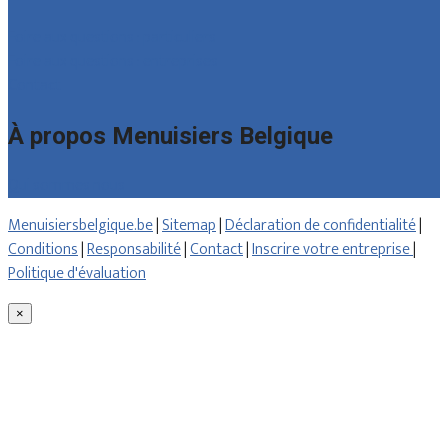
Foire aux questions : particuliers
Foire aux questions : entreprises
Contact
À propos Menuisiers Belgique
Qui sommes nous
Menuisiersbelgique.be
|
Sitemap
|
Déclaration de confidentialité
|
Conditions
|
Responsabilité
|
Contact
|
Inscrire votre entreprise
|
Politique d'évaluation
×