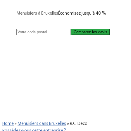
Menuisiers à Bruxelles
Économisez jusqu’à 40 %
Comparez les devis
Home
»
Menuisiers dans Bruxelles
»
R.C. Deco
Possédez-vous cette entreprise ?