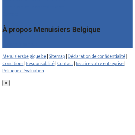
Foire aux questions : entreprises
Contact
À propos Menuisiers Belgique
Qui sommes nous
Menuisiersbelgique.be
|
Sitemap
|
Déclaration de confidentialité
|
Conditions
|
Responsabilité
|
Contact
|
Inscrire votre entreprise
|
Politique d'évaluation
×