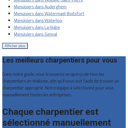
Menuisiers dans Woluwe-Saint-Pierre
Menuisiers dans Auderghem
Menuisiers dans Watermael-Boitsfort
Menuisiers dans Waterloo
Menuisiers dans La Hulpe
Menuisiers dans Genval
Afficher plus
Les meilleurs charpentiers pour vous
Dans notre guide, vous trouverez un aperçu de tous les
charpentiers en Wallonie, afin qu’il vous soit facile de trouver un
charpentier approprié. Notre équipe a sélectionné pour vous
manuellement toutes les entreprises.
Chaque charpentier est
sélectionné manuellement