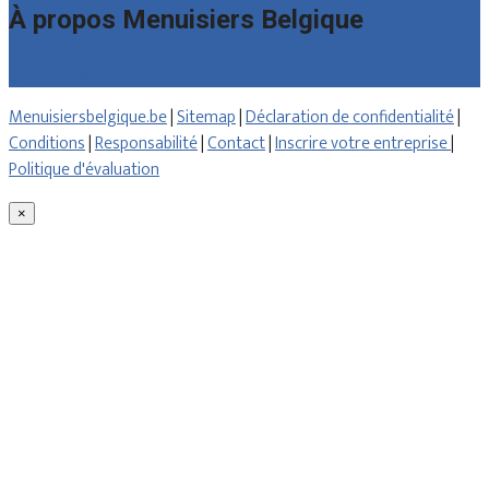
À propos Menuisiers Belgique
Qui sommes nous
Menuisiersbelgique.be
|
Sitemap
|
Déclaration de confidentialité
|
Conditions
|
Responsabilité
|
Contact
|
Inscrire votre entreprise
|
Politique d'évaluation
×