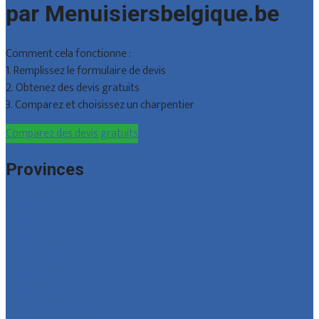
par Menuisiersbelgique.be
Comment cela fonctionne :
1. Remplissez le formulaire de devis
2. Obtenez des devis gratuits
3. Comparez et choisissez un charpentier
Comparez des devis gratuits
Provinces
Bruxelles
Hainaut
Liège
Luxembourg
Namur
Brabant wallon
Toutes les localités