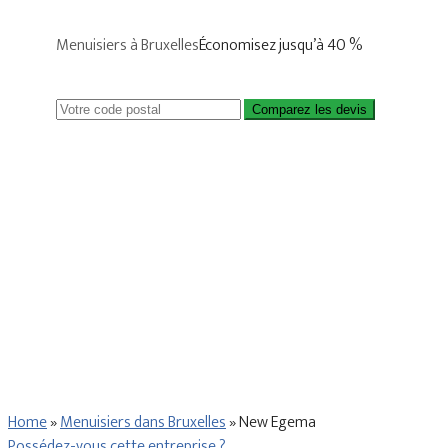
Menuisiers à Bruxelles
Économisez jusqu’à 40 %
Comparez les devis
Home
»
Menuisiers dans Bruxelles
»
New Egema
Possédez-vous cette entreprise ?