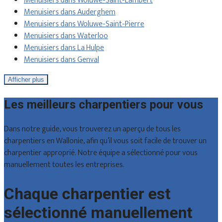
Menuisiers dans Woluwe-Saint-Lambert
Menuisiers dans Auderghem
Menuisiers dans Woluwe-Saint-Pierre
Menuisiers dans Waterloo
Menuisiers dans La Hulpe
Menuisiers dans Genval
Afficher plus
Les meilleurs charpentiers pour vous
Dans notre guide, vous trouverez un aperçu de tous les
charpentiers en Wallonie, afin qu’il vous soit facile de trouver un
charpentier approprié. Notre équipe a sélectionné pour vous
manuellement toutes les entreprises.
Chaque charpentier est
sélectionné manuellement