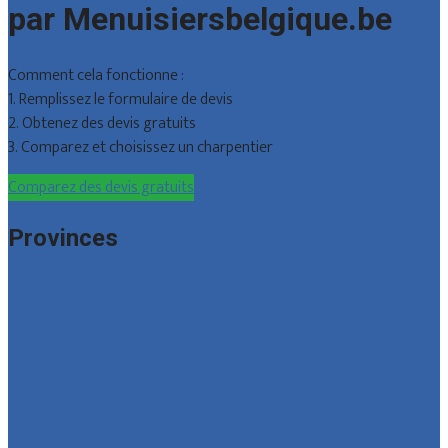
par Menuisiersbelgique.be
Comment cela fonctionne :
1. Remplissez le formulaire de devis
2. Obtenez des devis gratuits
3. Comparez et choisissez un charpentier
Comparez des devis gratuits
Provinces
Bruxelles
Hainaut
Liège
Luxembourg
Namur
Brabant wallon
Toutes les localités