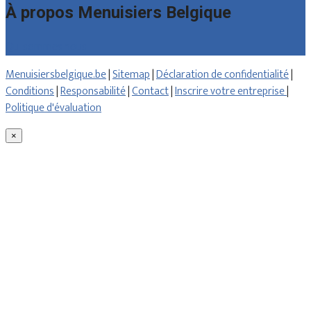
À propos Menuisiers Belgique
Qui sommes nous
Menuisiersbelgique.be
|
Sitemap
|
Déclaration de confidentialité
|
Conditions
|
Responsabilité
|
Contact
|
Inscrire votre entreprise
|
Politique d'évaluation
×