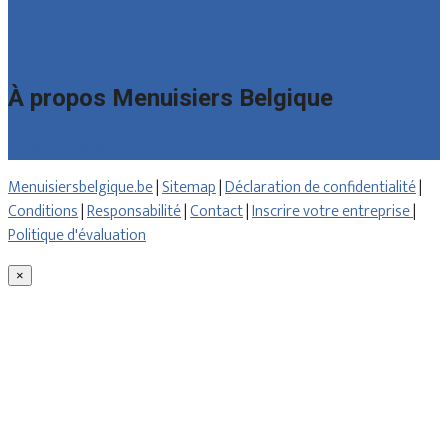
Foire aux questions : entreprises
Contact
À propos Menuisiers Belgique
Qui sommes nous
Menuisiersbelgique.be
|
Sitemap
|
Déclaration de confidentialité
|
Conditions
|
Responsabilité
|
Contact
|
Inscrire votre entreprise
|
Politique d'évaluation
×