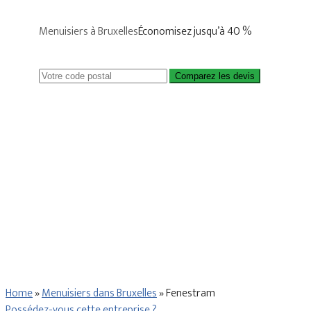
Menuisiers à Bruxelles
Économisez jusqu’à 40 %
Comparez les devis
Home
»
Menuisiers dans Bruxelles
»
Fenestram
Possédez-vous cette entreprise ?