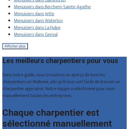
Menuisiers dans Ganshoren
Menuisiers dans Berchem-Sainte-Agathe
Menuisiers dans Jette
Menuisiers dans Waterloo
Menuisiers dans La Hulpe
Menuisiers dans Genval
Afficher plus
Les meilleurs charpentiers pour vous
Dans notre guide, vous trouverez un aperçu de tous les
charpentiers en Wallonie, afin qu’il vous soit facile de trouver un
charpentier approprié. Notre équipe a sélectionné pour vous
manuellement toutes les entreprises.
Chaque charpentier est
sélectionné manuellement