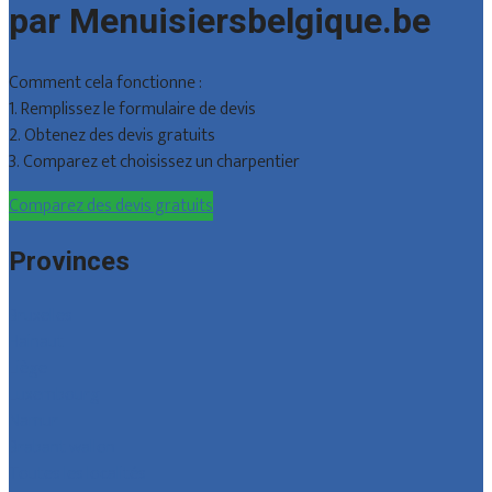
par Menuisiersbelgique.be
Comment cela fonctionne :
1. Remplissez le formulaire de devis
2. Obtenez des devis gratuits
3. Comparez et choisissez un charpentier
Comparez des devis gratuits
Provinces
Bruxelles
Hainaut
Liège
Luxembourg
Namur
Brabant wallon
Toutes les localités