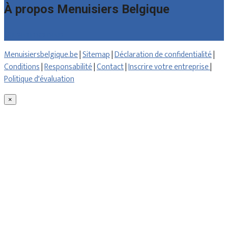
À propos Menuisiers Belgique
Qui sommes nous
Menuisiersbelgique.be
|
Sitemap
|
Déclaration de confidentialité
|
Conditions
|
Responsabilité
|
Contact
|
Inscrire votre entreprise
|
Politique d'évaluation
×