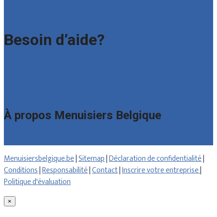
Déclarez votre entreprise
Besoin d’aide?
Foire aux questions : particuliers
Foire aux questions : entreprises
Contact
À propos Menuisiers Belgique
Qui sommes nous
Menuisiersbelgique.be
|
Sitemap
|
Déclaration de confidentialité
|
Conditions
|
Responsabilité
|
Contact
|
Inscrire votre entreprise
|
Politique d'évaluation
×