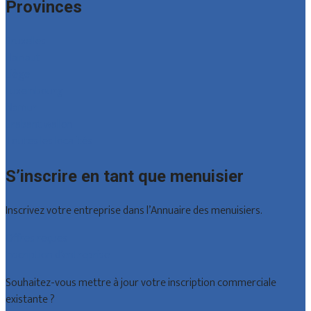
Provinces
Bruxelles
Hainaut
Liège
Luxembourg
Namur
Brabant wallon
Toutes les localités
S’inscrire en tant que menuisier
Inscrivez votre entreprise dans l’Annuaire des menuisiers.
Offres reçues
Inscription d’entreprise
Souhaitez-vous mettre à jour votre inscription commerciale
existante ?