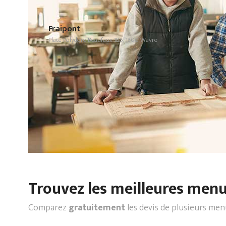
Fraipont
Place Polydore Beaufaux 185, 1300 Wavre
Trouvez les meilleures menui
Comparez
gratuitement
les devis de plusieurs men