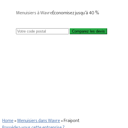
Menuisiers à Wavre
Économisez jusqu’à 40 %
Comparez les devis
Home
»
Menuisiers dans Wavre
»
Fraipont
Possédez-vous cette entreprise ?