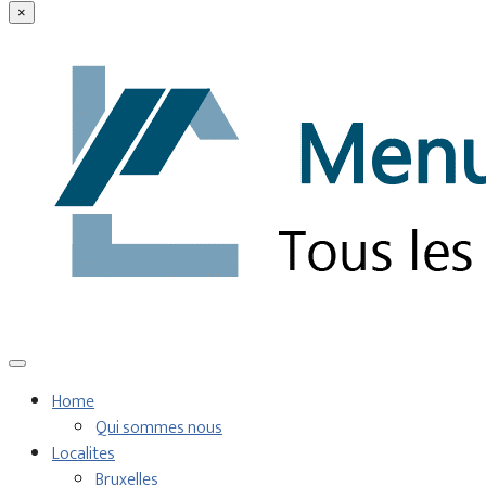
×
Home
Qui sommes nous
Localites
Bruxelles