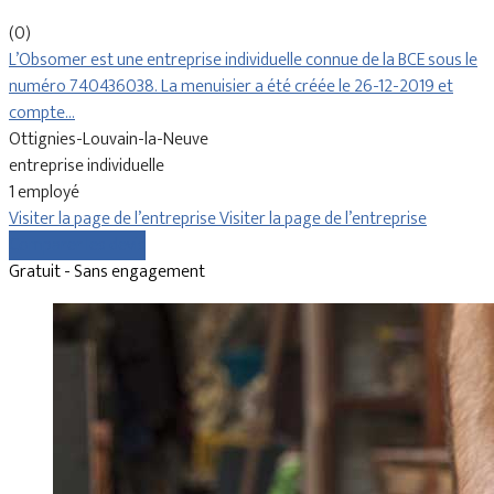
(0)
L’Obsomer est une entreprise individuelle connue de la BCE sous le
numéro 740436038. La menuisier a été créée le 26-12-2019 et
compte…
Ottignies-Louvain-la-Neuve
entreprise individuelle
1 employé
Visiter la page de l’entreprise
Visiter la page de l’entreprise
Comparer les devis
Gratuit - Sans engagement