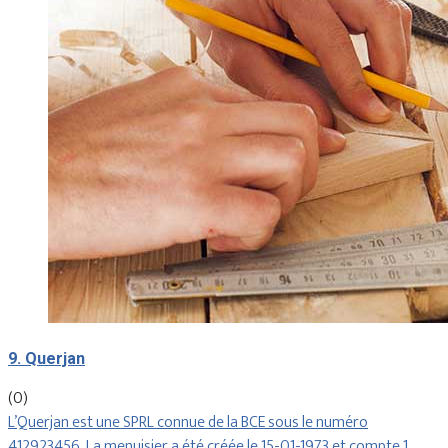
9. Querjan
(0)
L’Querjan est une SPRL connue de la BCE sous le numéro
412923456. La menuisier a été créée le 15-01-1973 et compte 1…