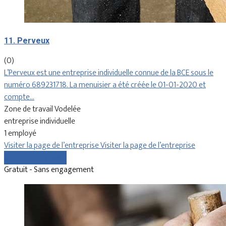
11. Perveux
(0)
L’Perveux est une entreprise individuelle connue de la BCE sous le
numéro 689231718. La menuisier a été créée le 01-01-2020 et
compte…
Zone de travail Vodelée
entreprise individuelle
1 employé
Visiter la page de l’entreprise
Visiter la page de l’entreprise
Comparer les devis
Gratuit - Sans engagement