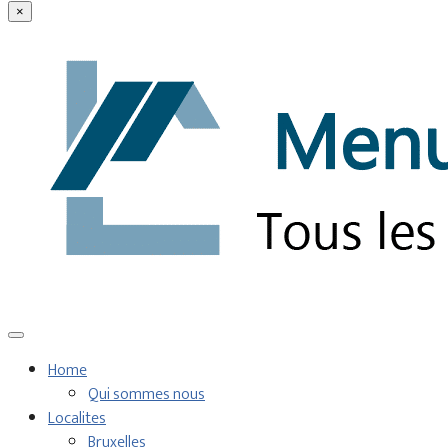
×
Home
Qui sommes nous
Localites
Bruxelles