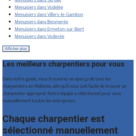
Menuisiers dans Serville
Menuisiers dans Vodelée
Menuisiers dans Villers-le-Gambon
Menuisiers dans Biesmerée
Menuisiers dans Ermeton-sur-Biert
Menuisiers dans Vodecée
Afficher plus
Les meilleurs charpentiers pour vous
Dans notre guide, vous trouverez un aperçu de tous les
charpentiers en Wallonie, afin qu’il vous soit facile de trouver un
charpentier approprié. Notre équipe a sélectionné pour vous
manuellement toutes les entreprises.
Chaque charpentier est
sélectionné manuellement