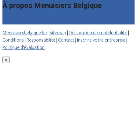
À propos Menuisiers Belgique
Qui sommes nous
Menuisiersbelgique.be
|
Sitemap
|
Déclaration de confidentialité
|
Conditions
|
Responsabilité
|
Contact
|
Inscrire votre entreprise
|
Politique d'évaluation
×