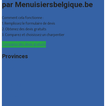
par Menuisiersbelgique.be
Comment cela fonctionne :
1. Remplissez le formulaire de devis
2. Obtenez des devis gratuits
3. Comparez et choisissez un charpentier
Comparez des devis gratuits
Provinces
Bruxelles
Hainaut
Liège
Luxembourg
Namur
Brabant wallon
Toutes les localités