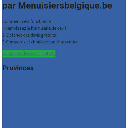
par Menuisiersbelgique.be
Comment cela fonctionne :
1. Remplissez le formulaire de devis
2. Obtenez des devis gratuits
3. Comparez et choisissez un charpentier
Comparez des devis gratuits
Provinces
Bruxelles
Hainaut
Liège
Luxembourg
Namur
Brabant wallon
Toutes les localités