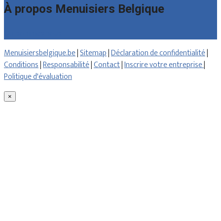
À propos Menuisiers Belgique
Qui sommes nous
Menuisiersbelgique.be
|
Sitemap
|
Déclaration de confidentialité
|
Conditions
|
Responsabilité
|
Contact
|
Inscrire votre entreprise
|
Politique d'évaluation
×