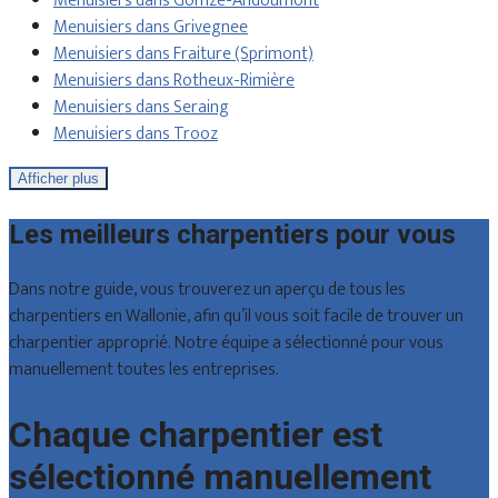
Menuisiers dans Gomzé-Andoumont
Menuisiers dans Grivegnee
Menuisiers dans Fraiture (Sprimont)
Menuisiers dans Rotheux-Rimière
Menuisiers dans Seraing
Menuisiers dans Trooz
Afficher plus
Les meilleurs charpentiers pour vous
Dans notre guide, vous trouverez un aperçu de tous les
charpentiers en Wallonie, afin qu’il vous soit facile de trouver un
charpentier approprié. Notre équipe a sélectionné pour vous
manuellement toutes les entreprises.
Chaque charpentier est
sélectionné manuellement