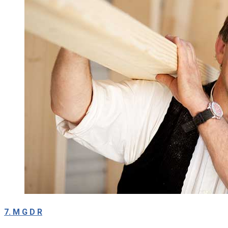
7. M G D R