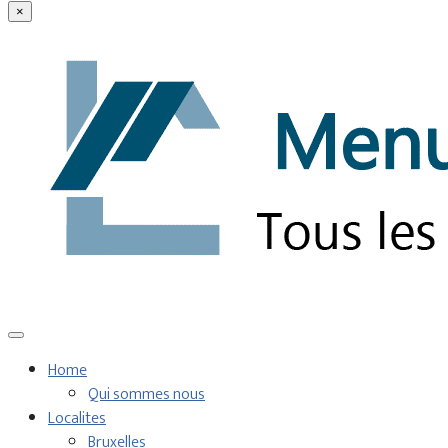
×
Home
Qui sommes nous
Localites
Bruxelles