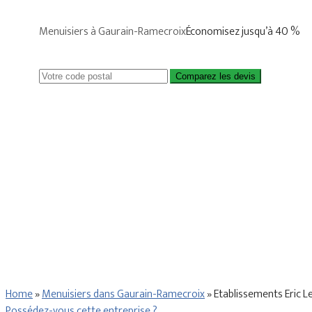
Menuisiers à Gaurain-Ramecroix
Économisez jusqu’à 40 %
Comparez les devis
Home
»
Menuisiers dans Gaurain-Ramecroix
»
Etablissements Eric L
Possédez-vous cette entreprise ?