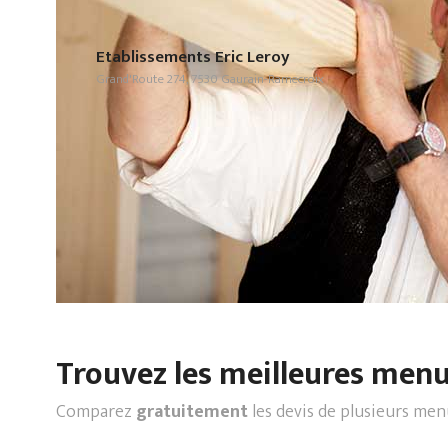
Etablissements Eric Leroy
Grand'Route 274, 7530 Gaurain-Ramecroix
Trouvez les meilleures menui
Comparez
gratuitement
les devis de plusieurs men