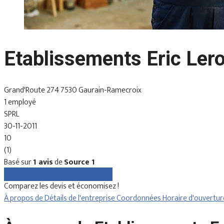
Etablissements Eric Ler
Grand'Route 274 7530 Gaurain-Ramecroix
1 employé
SPRL
30-11-2011
10
(1)
Basé sur
1 avis
de
Source 1
Comparez gratuitement les devis
Comparez les devis et économisez !
À propos de
Détails de l'entreprise
Coordonnées
Horaire d'ouvertu