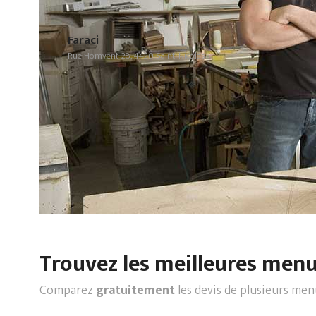
Faraci
Rue Homvent 28, 4420 Saint-Nicolas
Trouvez les meilleures menui
Comparez
gratuitement
les devis de plusieurs men