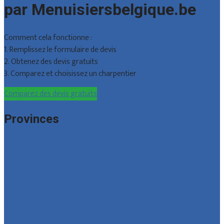
par Menuisiersbelgique.be
Comment cela fonctionne :
1. Remplissez le formulaire de devis
2. Obtenez des devis gratuits
3. Comparez et choisissez un charpentier
Comparez des devis gratuits
Provinces
Bruxelles
Hainaut
Liège
Luxembourg
Namur
Brabant wallon
Toutes les localités