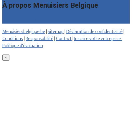
À propos Menuisiers Belgique
Qui sommes nous
Menuisiersbelgique.be
|
Sitemap
|
Déclaration de confidentialité
|
Conditions
|
Responsabilité
|
Contact
|
Inscrire votre entreprise
|
Politique d'évaluation
×