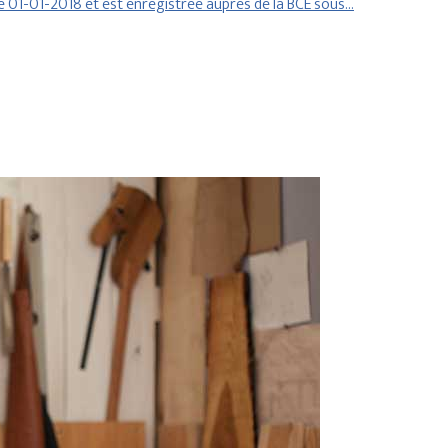
le 01-01-2018 et est enregistrée auprès de la BCE sous…