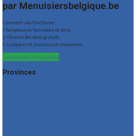
par Menuisiersbelgique.be
Comment cela fonctionne :
1. Remplissez le formulaire de devis
2. Obtenez des devis gratuits
3. Comparez et choisissez un charpentier
Comparez des devis gratuits
Provinces
Bruxelles
Hainaut
Liège
Luxembourg
Namur
Brabant wallon
Toutes les localités