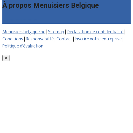
À propos Menuisiers Belgique
Qui sommes nous
Menuisiersbelgique.be
|
Sitemap
|
Déclaration de confidentialité
|
Conditions
|
Responsabilité
|
Contact
|
Inscrire votre entreprise
|
Politique d'évaluation
×