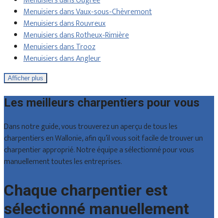
Menuisiers dans Ougrée
Menuisiers dans Vaux-sous-Chèvremont
Menuisiers dans Rouvreux
Menuisiers dans Rotheux-Rimière
Menuisiers dans Trooz
Menuisiers dans Angleur
Afficher plus
Les meilleurs charpentiers pour vous
Dans notre guide, vous trouverez un aperçu de tous les
charpentiers en Wallonie, afin qu’il vous soit facile de trouver un
charpentier approprié. Notre équipe a sélectionné pour vous
manuellement toutes les entreprises.
Chaque charpentier est
sélectionné manuellement