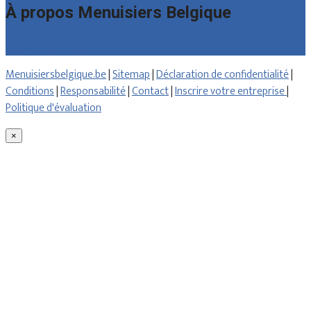
À propos Menuisiers Belgique
Qui sommes nous
Menuisiersbelgique.be
|
Sitemap
|
Déclaration de confidentialité
|
Conditions
|
Responsabilité
|
Contact
|
Inscrire votre entreprise
|
Politique d'évaluation
×