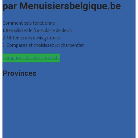
par Menuisiersbelgique.be
Comment cela fonctionne :
1. Remplissez le formulaire de devis
2. Obtenez des devis gratuits
3. Comparez et choisissez un charpentier
Comparez des devis gratuits
Provinces
Bruxelles
Hainaut
Liège
Luxembourg
Namur
Brabant wallon
Toutes les localités