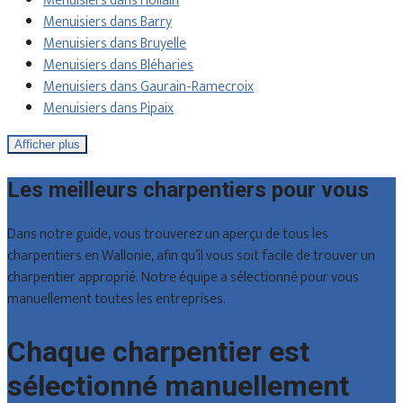
Menuisiers dans Hollain
Menuisiers dans Barry
Menuisiers dans Bruyelle
Menuisiers dans Bléharies
Menuisiers dans Gaurain-Ramecroix
Menuisiers dans Pipaix
Afficher plus
Les meilleurs charpentiers pour vous
Dans notre guide, vous trouverez un aperçu de tous les
charpentiers en Wallonie, afin qu’il vous soit facile de trouver un
charpentier approprié. Notre équipe a sélectionné pour vous
manuellement toutes les entreprises.
Chaque charpentier est
sélectionné manuellement