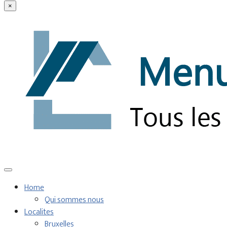
×
Home
Qui sommes nous
Localites
Bruxelles