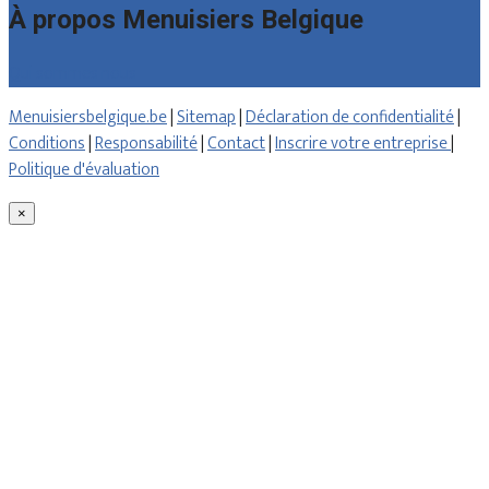
À propos Menuisiers Belgique
Qui sommes nous
Menuisiersbelgique.be
|
Sitemap
|
Déclaration de confidentialité
|
Conditions
|
Responsabilité
|
Contact
|
Inscrire votre entreprise
|
Politique d'évaluation
×