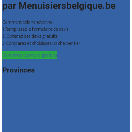
par Menuisiersbelgique.be
Comment cela fonctionne :
1. Remplissez le formulaire de devis
2. Obtenez des devis gratuits
3. Comparez et choisissez un charpentier
Comparez des devis gratuits
Provinces
Bruxelles
Hainaut
Liège
Luxembourg
Namur
Brabant wallon
Toutes les localités