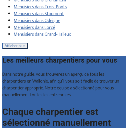
Menuisiers dans Grandmenil
Menuisiers dans Trois-Ponts
Menuisiers dans Stoumont
Menuisiers dans Odeigne
Menuisiers dans Lorcé
Menuisiers dans Grand-Halleux
Afficher plus
Les meilleurs charpentiers pour vous
Dans notre guide, vous trouverez un aperçu de tous les
charpentiers en Wallonie, afin qu’il vous soit facile de trouver un
charpentier approprié. Notre équipe a sélectionné pour vous
manuellement toutes les entreprises.
Chaque charpentier est
sélectionné manuellement