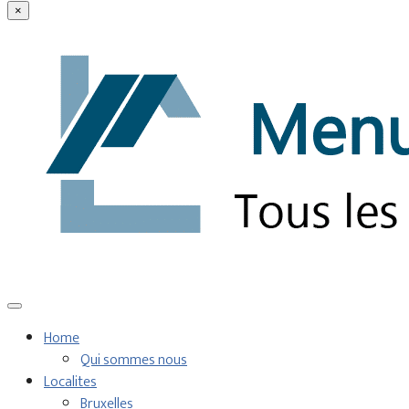
×
Home
Qui sommes nous
Localites
Bruxelles