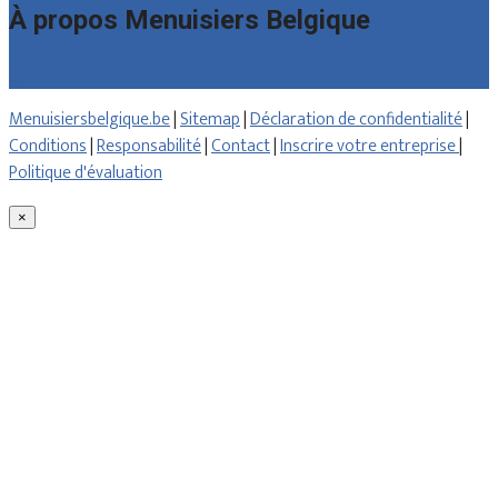
À propos Menuisiers Belgique
Qui sommes nous
Menuisiersbelgique.be
|
Sitemap
|
Déclaration de confidentialité
|
Conditions
|
Responsabilité
|
Contact
|
Inscrire votre entreprise
|
Politique d'évaluation
×