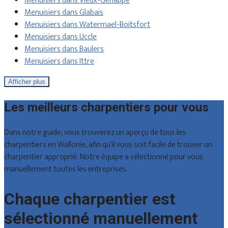
Menuisiers dans Vieux-Genappe
Menuisiers dans Glabais
Menuisiers dans Watermael-Boitsfort
Menuisiers dans Uccle
Menuisiers dans Baulers
Menuisiers dans Ittre
Afficher plus
Les meilleurs charpentiers pour vous
Dans notre guide, vous trouverez un aperçu de tous les
charpentiers en Wallonie, afin qu’il vous soit facile de trouver un
charpentier approprié. Notre équipe a sélectionné pour vous
manuellement toutes les entreprises.
Chaque charpentier est
sélectionné manuellement