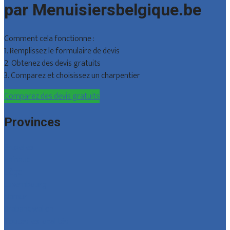
par Menuisiersbelgique.be
Comment cela fonctionne :
1. Remplissez le formulaire de devis
2. Obtenez des devis gratuits
3. Comparez et choisissez un charpentier
Comparez des devis gratuits
Provinces
Bruxelles
Hainaut
Liège
Luxembourg
Namur
Brabant wallon
Toutes les localités