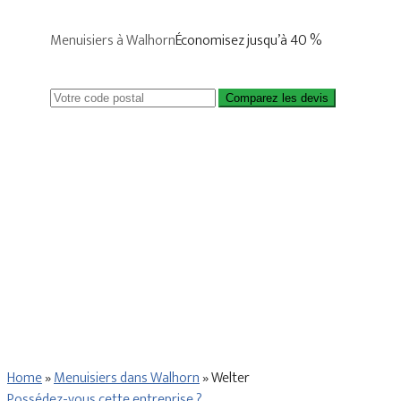
Menuisiers à Walhorn
Économisez jusqu’à 40 %
Comparez les devis
Home
»
Menuisiers dans Walhorn
»
Welter
Possédez-vous cette entreprise ?