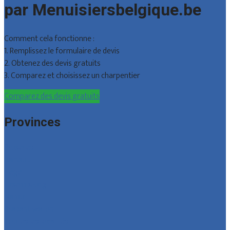
par Menuisiersbelgique.be
Comment cela fonctionne :
1. Remplissez le formulaire de devis
2. Obtenez des devis gratuits
3. Comparez et choisissez un charpentier
Comparez des devis gratuits
Provinces
Bruxelles
Hainaut
Liège
Luxembourg
Namur
Brabant wallon
Toutes les localités