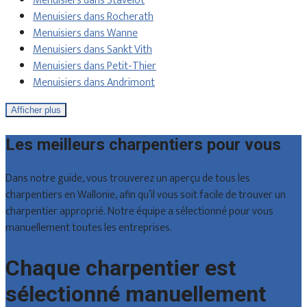
Menuisiers dans Stavelot
Menuisiers dans Rocherath
Menuisiers dans Wanne
Menuisiers dans Sankt Vith
Menuisiers dans Petit-Thier
Menuisiers dans Andrimont
Afficher plus
Les meilleurs charpentiers pour vous
Dans notre guide, vous trouverez un aperçu de tous les
charpentiers en Wallonie, afin qu’il vous soit facile de trouver un
charpentier approprié. Notre équipe a sélectionné pour vous
manuellement toutes les entreprises.
Chaque charpentier est
sélectionné manuellement