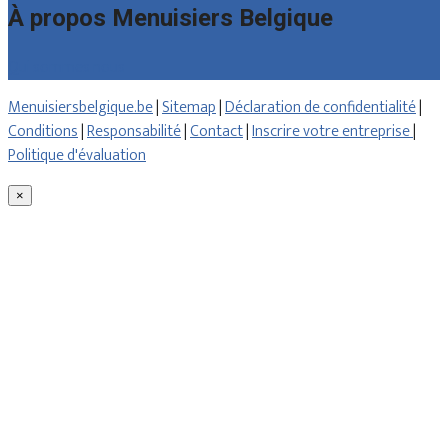
À propos Menuisiers Belgique
Qui sommes nous
Menuisiersbelgique.be
|
Sitemap
|
Déclaration de confidentialité
|
Conditions
|
Responsabilité
|
Contact
|
Inscrire votre entreprise
|
Politique d'évaluation
×