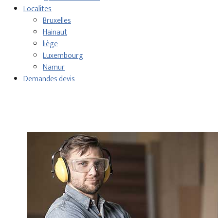
Localites
Bruxelles
Hainaut
liège
Luxembourg
Namur
Demandes devis