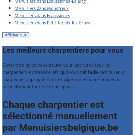
Menuisiers dans Écaussinnes-Lalaing
Menuisiers dans Monstreux
Menuisiers dans Ecaussinnes
Menuisiers dans Petit-Rœulx-lez-Braine
Afficher plus
Les meilleurs charpentiers pour vous
Dans notre guide, vous trouverez un aperçu de tous les
charpentiers en Wallonie, afin qu’il vous soit facile de trouver un
charpentier approprié. Notre équipe a sélectionné pour vous
manuellement toutes les entreprises.
Chaque charpentier est
sélectionné manuellement
par Menuisiersbelgique.be