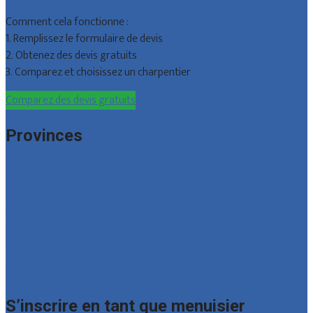
Comment cela fonctionne :
1. Remplissez le formulaire de devis
2. Obtenez des devis gratuits
3. Comparez et choisissez un charpentier
Comparez des devis gratuits
Provinces
Bruxelles
Hainaut
Liège
Luxembourg
Namur
Brabant wallon
Toutes les localités
S’inscrire en tant que menuisier