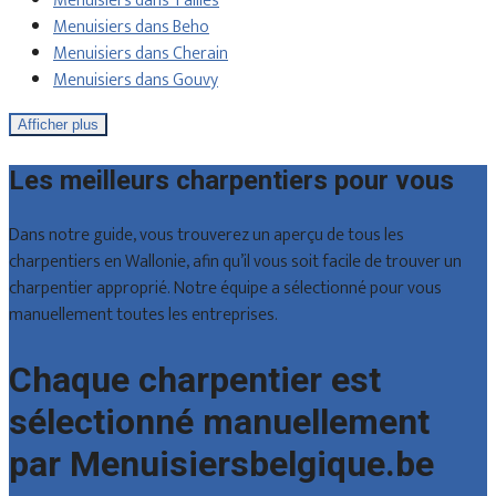
Menuisiers dans Tailles
Menuisiers dans Beho
Menuisiers dans Cherain
Menuisiers dans Gouvy
Afficher plus
Les meilleurs charpentiers pour vous
Dans notre guide, vous trouverez un aperçu de tous les
charpentiers en Wallonie, afin qu’il vous soit facile de trouver un
charpentier approprié. Notre équipe a sélectionné pour vous
manuellement toutes les entreprises.
Chaque charpentier est
sélectionné manuellement
par Menuisiersbelgique.be