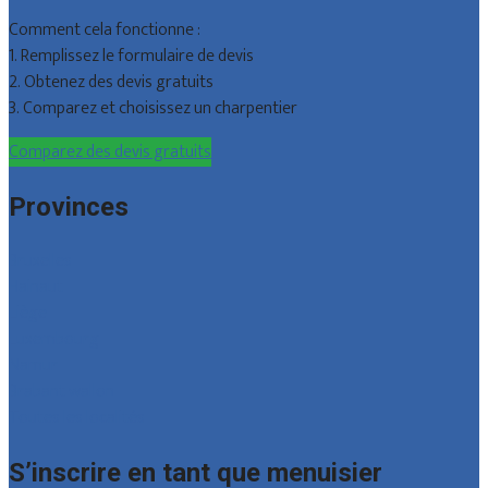
Comment cela fonctionne :
1. Remplissez le formulaire de devis
2. Obtenez des devis gratuits
3. Comparez et choisissez un charpentier
Comparez des devis gratuits
Provinces
Bruxelles
Hainaut
Liège
Luxembourg
Namur
Brabant wallon
Toutes les localités
S’inscrire en tant que menuisier