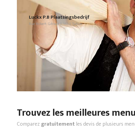
Luckx P.B Plaatsingsbedrijf
Rue Robert Gérard 3, 1480 Tubize
Trouvez les meilleures menui
Comparez
gratuitement
les devis de plusieurs men