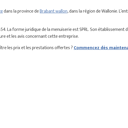
ze
dans la province de
Brabant wallon
, dans la région de Wallonie. L’en
854. La forme juridique de la menuiserie est SPRL. Son établissemen
ure et les avis concernant cette entreprise.
re les prix et les prestations offertes ?
Commencez dès maintenan