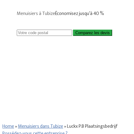
Menuisiers à Tubize
Économisez jusqu’à 40 %
Comparez les devis
Home
»
Menuisiers dans Tubize
»
Luckx P.B Plaatsingsbedrijf
Possédez-vous cette entreprise ?