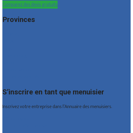
Comparez des devis gratuits
Provinces
Bruxelles
Hainaut
Liège
Luxembourg
Namur
Brabant wallon
Toutes les localités
S’inscrire en tant que menuisier
Inscrivez votre entreprise dans l’Annuaire des menuisiers.
Offres reçues
Inscription d’entreprise