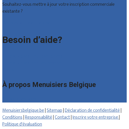
Souhaitez-vous mettre à jour votre inscription commerciale
existante ?
Déclarez votre entreprise
Besoin d’aide?
Foire aux questions : particuliers
Foire aux questions : entreprises
Contact
À propos Menuisiers Belgique
Qui sommes nous
Menuisiersbelgique.be
|
Sitemap
|
Déclaration de confidentialité
|
Conditions
|
Responsabilité
|
Contact
|
Inscrire votre entreprise
|
Politique d'évaluation