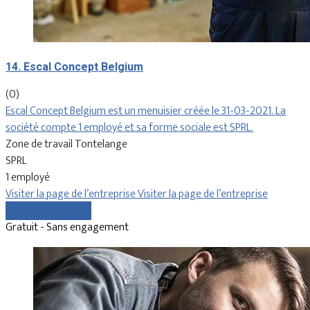
14. Escal Concept Belgium
(0)
Escal Concept Belgium est un menuisier créée le 31-03-2021. La
société compte 1 employé et sa forme sociale est SPRL.
Zone de travail Tontelange
SPRL
1 employé
Visiter la page de l’entreprise
Visiter la page de l’entreprise
Comparer les devis
Gratuit - Sans engagement