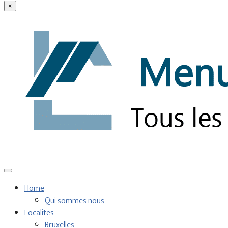
×
Home
Qui sommes nous
Localites
Bruxelles