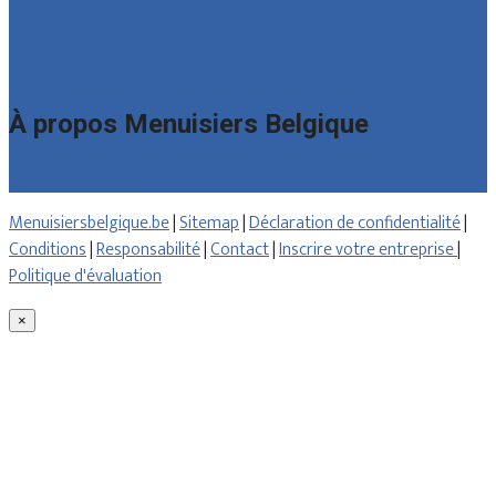
Foire aux questions : particuliers
Foire aux questions : entreprises
Contact
À propos Menuisiers Belgique
Qui sommes nous
Menuisiersbelgique.be
|
Sitemap
|
Déclaration de confidentialité
|
Conditions
|
Responsabilité
|
Contact
|
Inscrire votre entreprise
|
Politique d'évaluation
×