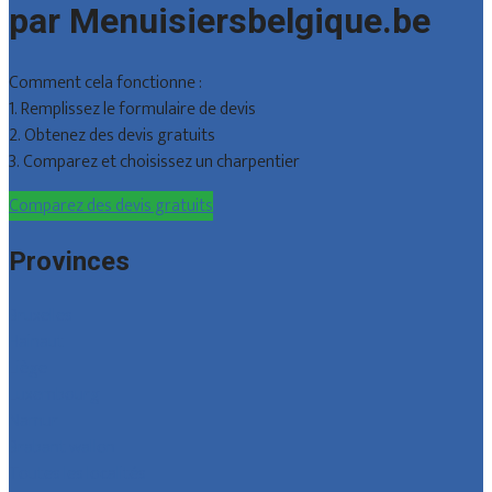
par Menuisiersbelgique.be
Comment cela fonctionne :
1. Remplissez le formulaire de devis
2. Obtenez des devis gratuits
3. Comparez et choisissez un charpentier
Comparez des devis gratuits
Provinces
Bruxelles
Hainaut
Liège
Luxembourg
Namur
Brabant wallon
Toutes les localités