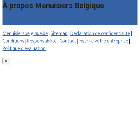
À propos Menuisiers Belgique
Qui sommes nous
Menuisiersbelgique.be
|
Sitemap
|
Déclaration de confidentialité
|
Conditions
|
Responsabilité
|
Contact
|
Inscrire votre entreprise
|
Politique d'évaluation
×