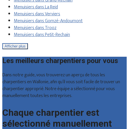
Menuisiers dans Grand-Rechain
Menuisiers dans La Reid
Menuisiers dans Verviers
Menuisiers dans Gomzé-Andoumont
Menuisiers dans Trooz
Menuisiers dans Petit-Rechain
Afficher plus
Les meilleurs charpentiers pour vous
Dans notre guide, vous trouverez un aperçu de tous les
charpentiers en Wallonie, afin qu’il vous soit facile de trouver un
charpentier approprié. Notre équipe a sélectionné pour vous
manuellement toutes les entreprises.
Chaque charpentier est
sélectionné manuellement