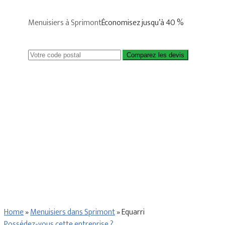
Menuisiers à Sprimont
Économisez jusqu’à 40 %
Comparez les devis
Home
»
Menuisiers dans Sprimont
»
Equarri
Possédez-vous cette entreprise ?