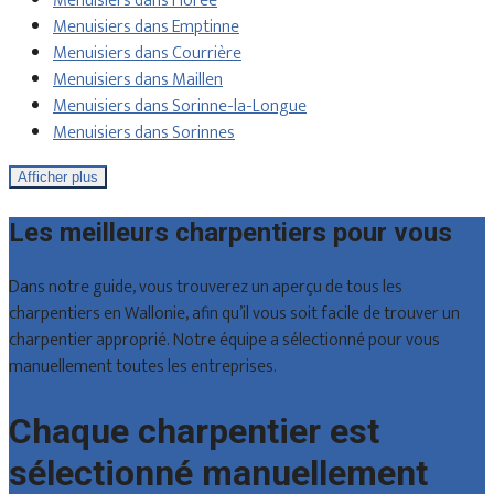
Menuisiers dans Florée
Menuisiers dans Emptinne
Menuisiers dans Courrière
Menuisiers dans Maillen
Menuisiers dans Sorinne-la-Longue
Menuisiers dans Sorinnes
Afficher plus
Les meilleurs charpentiers pour vous
Dans notre guide, vous trouverez un aperçu de tous les
charpentiers en Wallonie, afin qu’il vous soit facile de trouver un
charpentier approprié. Notre équipe a sélectionné pour vous
manuellement toutes les entreprises.
Chaque charpentier est
sélectionné manuellement