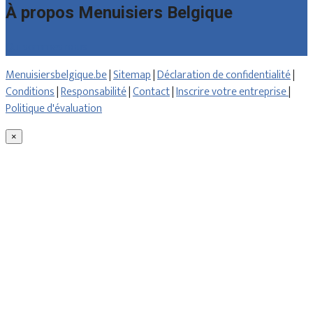
À propos Menuisiers Belgique
Qui sommes nous
Menuisiersbelgique.be
|
Sitemap
|
Déclaration de confidentialité
|
Conditions
|
Responsabilité
|
Contact
|
Inscrire votre entreprise
|
Politique d'évaluation
×