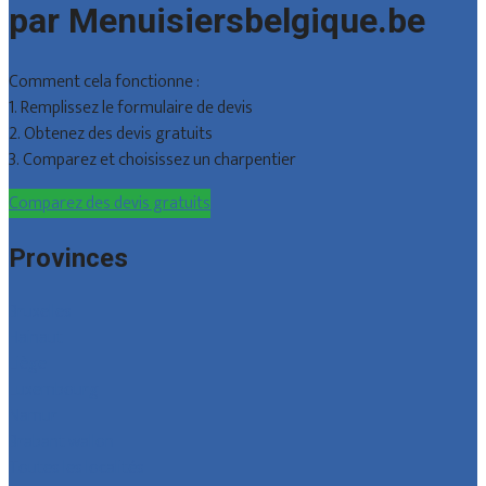
par Menuisiersbelgique.be
Comment cela fonctionne :
1. Remplissez le formulaire de devis
2. Obtenez des devis gratuits
3. Comparez et choisissez un charpentier
Comparez des devis gratuits
Provinces
Bruxelles
Hainaut
Liège
Luxembourg
Namur
Brabant wallon
Toutes les localités