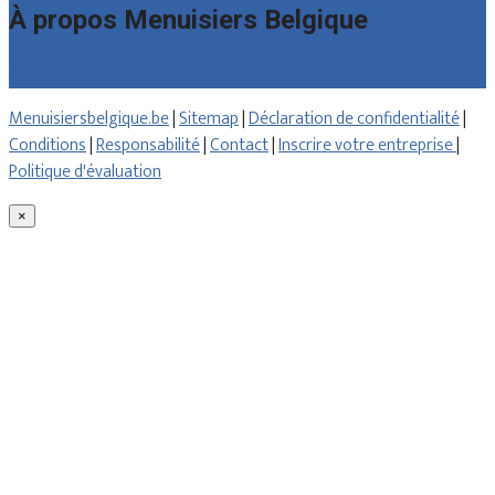
À propos Menuisiers Belgique
Qui sommes nous
Menuisiersbelgique.be
|
Sitemap
|
Déclaration de confidentialité
|
Conditions
|
Responsabilité
|
Contact
|
Inscrire votre entreprise
|
Politique d'évaluation
×