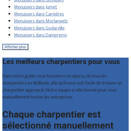
Menuisiers dans Gosselies
Menuisiers dans Jumet
Menuisiers dans Carnières
Menuisiers dans Morlanwelz
Menuisiers dans Godarville
Menuisiers dans Dampremy
Afficher plus
Les meilleurs charpentiers pour vous
Dans notre guide, vous trouverez un aperçu de tous les
charpentiers en Wallonie, afin qu’il vous soit facile de trouver un
charpentier approprié. Notre équipe a sélectionné pour vous
manuellement toutes les entreprises.
Chaque charpentier est
sélectionné manuellement