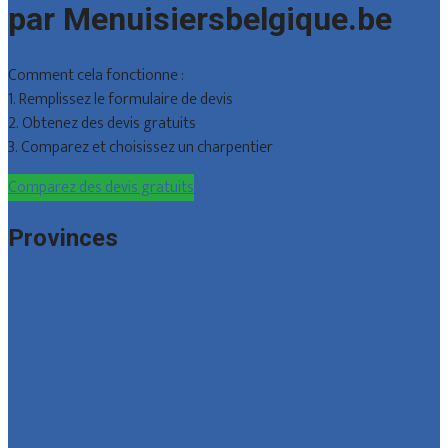
par Menuisiersbelgique.be
Comment cela fonctionne :
1. Remplissez le formulaire de devis
2. Obtenez des devis gratuits
3. Comparez et choisissez un charpentier
Comparez des devis gratuits
Provinces
Bruxelles
Hainaut
Liège
Luxembourg
Namur
Brabant wallon
Toutes les localités