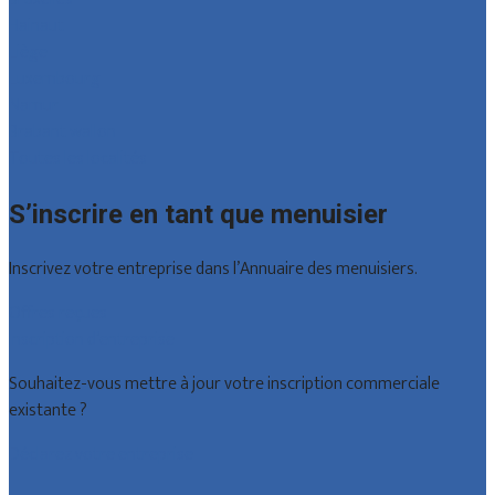
Hainaut
Liège
Luxembourg
Namur
Brabant wallon
Toutes les localités
S’inscrire en tant que menuisier
Inscrivez votre entreprise dans l’Annuaire des menuisiers.
Offres reçues
Inscription d’entreprise
Souhaitez-vous mettre à jour votre inscription commerciale
existante ?
Déclarez votre entreprise