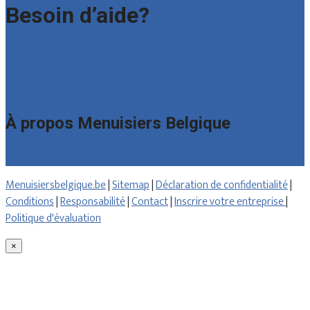
Besoin d’aide?
Foire aux questions : particuliers
Foire aux questions : entreprises
Contact
À propos Menuisiers Belgique
Qui sommes nous
Menuisiersbelgique.be
|
Sitemap
|
Déclaration de confidentialité
|
Conditions
|
Responsabilité
|
Contact
|
Inscrire votre entreprise
|
Politique d'évaluation
×