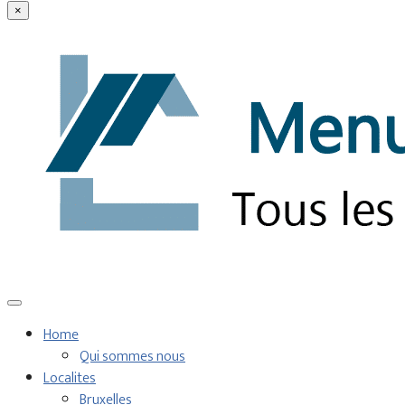
×
Home
Qui sommes nous
Localites
Bruxelles