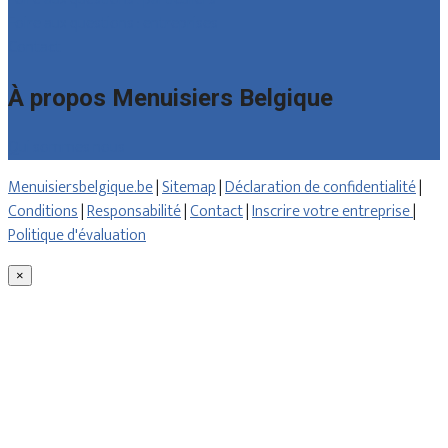
Foire aux questions : entreprises
Contact
À propos Menuisiers Belgique
Qui sommes nous
Menuisiersbelgique.be
|
Sitemap
|
Déclaration de confidentialité
|
Conditions
|
Responsabilité
|
Contact
|
Inscrire votre entreprise
|
Politique d'évaluation
×