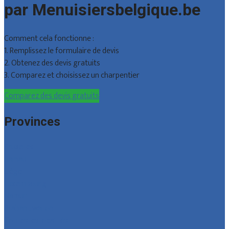
par Menuisiersbelgique.be
Comment cela fonctionne :
1. Remplissez le formulaire de devis
2. Obtenez des devis gratuits
3. Comparez et choisissez un charpentier
Comparez des devis gratuits
Provinces
Bruxelles
Hainaut
Liège
Luxembourg
Namur
Brabant wallon
Toutes les localités