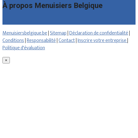
À propos Menuisiers Belgique
Qui sommes nous
Menuisiersbelgique.be
|
Sitemap
|
Déclaration de confidentialité
|
Conditions
|
Responsabilité
|
Contact
|
Inscrire votre entreprise
|
Politique d'évaluation
×