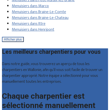
Menuisiers dans Petit-Rœulx-lez-Braine
Menuisiers dans Marcq
Menuisiers dans Braine-Le-Comte
Menuisiers dans Braine-Le-Chateau
Menuisiers dans Ittre
Menuisiers dans Henripont
Afficher plus
Les meilleurs charpentiers pour vous
Dans notre guide, vous trouverez un aperçu de tous les
charpentiers en Wallonie, afin qu’il vous soit facile de trouver un
charpentier approprié. Notre équipe a sélectionné pour vous
manuellement toutes les entreprises.
Chaque charpentier est
sélectionné manuellement